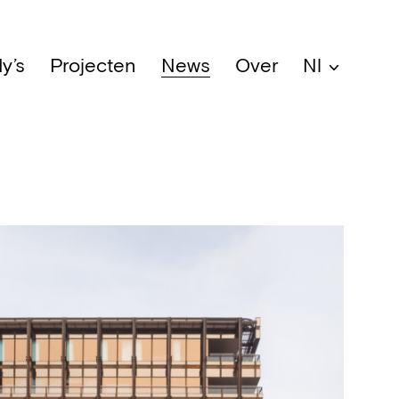
y’s
Projecten
News
Over
Nl