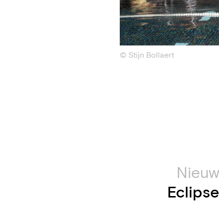
© Stijn Bollaert
Nieuw
Eclipse