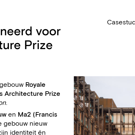
Casestud
neerd voor
ture Prize
e gebouw
Royale
s Architecture Prize
on
.
uw
en
Ma2 (Francis
e gebouw nieuw
jn identiteit én