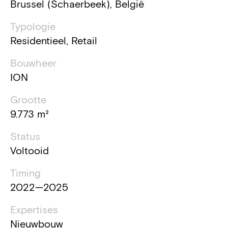
Brussel (Schaerbeek), België
Typologie
Residentieel, Retail
Bouwheer
ION
Grootte
9.773 m²
Status
Voltooid
Timing
2022—2025
Expertises
Nieuwbouw