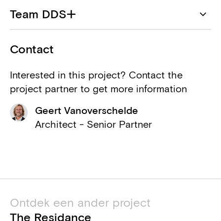
ION
Team DDS+
Bouwheer
Geert Vanoverschelde
Avantgarden
Contact
Landschap
Nathalie Tavares Bastos
Interested in this project? Contact the
BM Engineering
project partner to get more information
Mariella Selleslagh
Ingenieur stabiliteit, ingenieur
tecnieken
Geert Vanoverschelde
Baudouin de Villenfagne
Architect - Senior Partner
Bureau De Fonseca
Dahlia Noteboom
Adviseur akoestiek
2B Safe
Veiligheids- en
gezondheidscoördinator
Ontdek een ander project
The Residance
Studiebureau Energie