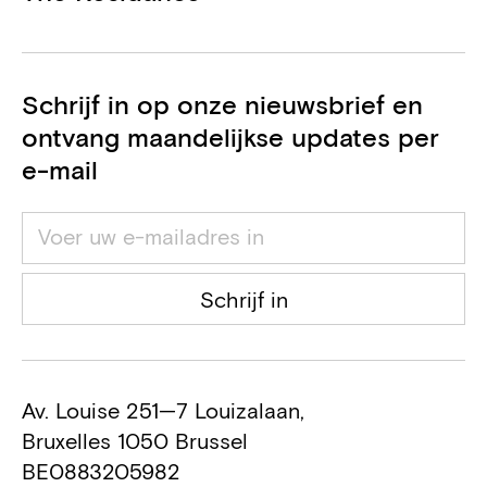
Adviseur EPB
Noven
Schrijf in op onze nieuwsbrief en
Duurzaamheid
ontvang maandelijkse updates per
Vanderstraeten
e-mail
Algemene aannemer
Schrijf in
Av. Louise 251—7 Louizalaan,
Bruxelles 1050 Brussel
BE0883205982