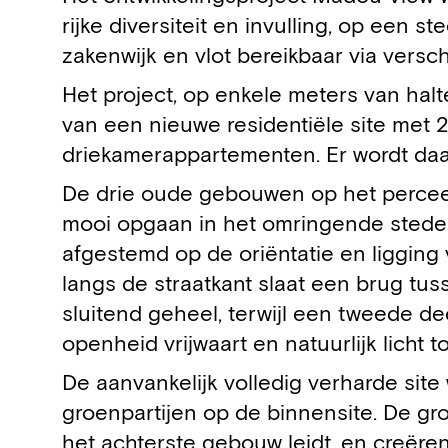
rijke diversiteit en invulling, op een 
zakenwijk en vlot bereikbaar via vers
Het project, op enkele meters van hal
van een nieuwe residentiële site met
driekamerappartementen. Er wordt daa
De drie oude gebouwen op het percee
mooi opgaan in het omringende stedel
afgestemd op de oriëntatie en ligging
langs de straatkant slaat een brug t
sluitend geheel, terwijl een tweede d
openheid vrijwaart en natuurlijk licht to
De aanvankelijk volledig verharde sit
groenpartijen op de binnensite. De gr
het achterste gebouw leidt, en creëren