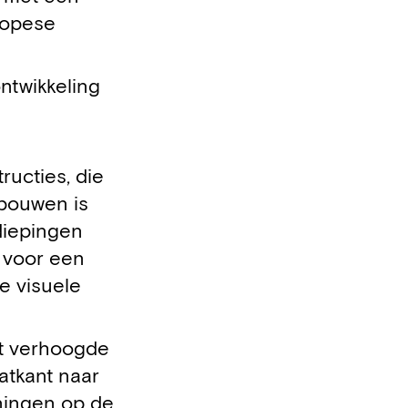
uropese
ntwikkeling
ucties, die
ebouwen is
diepingen
 voor een
e visuele
et verhoogde
atkant naar
oningen op de