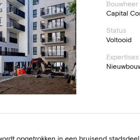
Bouwheer
Capital Co
Status
Voltooid
Expertises
Nieuwbou
wordt opgetrokken in een bruisend stadsdee