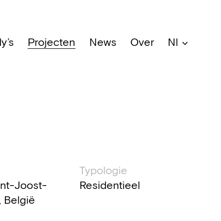
y’s
Projecten
News
Over
Nl
che informatie
Typologie
int-Joost-
Residentieel
 België