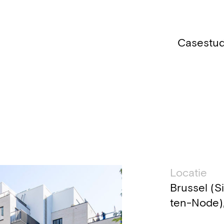
Casestud
Technis
Locatie
Brussel (S
ten-Node),