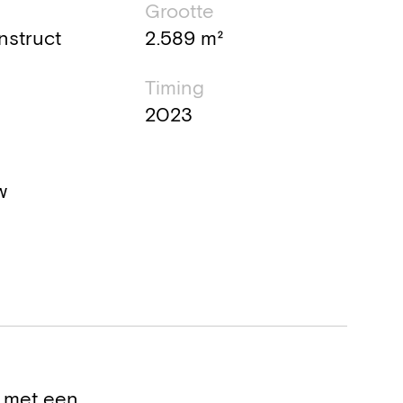
Grootte
nstruct
2.589 m²
Timing
2023
w
l met een