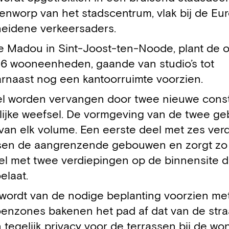
steenworp van het stadscentrum, vlak bij de E
cheidene verkeersaders.
te Madou in Sint-Joost-ten-Noode, plant de o
 26 wooneenheden, gaande van studio’s tot
rnaast nog een kantoorruimte voorzien.
l worden vervangen door twee nieuwe constr
ijke weefsel. De vormgeving van de twee g
 van elk volume. Een eerste deel met zes ver
ussen de aangrenzende gebouwen en zorgt zo
eel met twee verdiepingen op de binnensite d
elaat.
e wordt van de nodige beplanting voorzien m
oenzones bakenen het pad af dat van de stra
 tegelijk privacy voor de terrassen bij de w