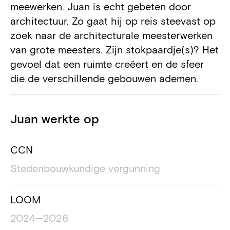
meewerken. Juan is echt gebeten door
architectuur. Zo gaat hij op reis steevast op
zoek naar de architecturale meesterwerken
van grote meesters. Zijn stokpaardje(s)? Het
gevoel dat een ruimte creëert en de sfeer
die de verschillende gebouwen ademen.
Projecten
Juan werkte op
Projectnaam
Locatie project
Duur van het pro
CCN
Stedenbouwkundige vergunning
LOOM
2024—2026