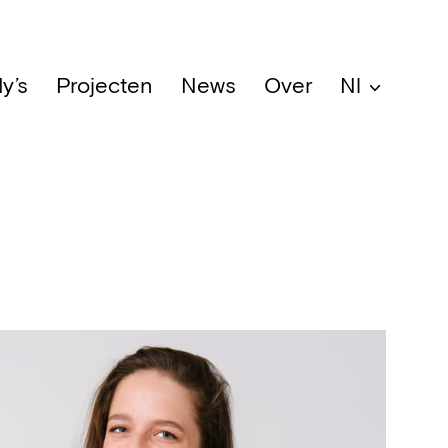
y’s
Projecten
News
Over
Nl