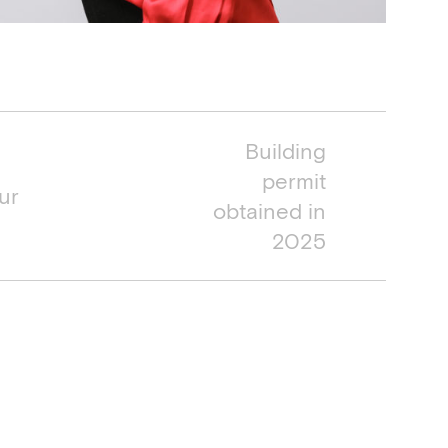
 project
Building
permit
ur
obtained in
2025