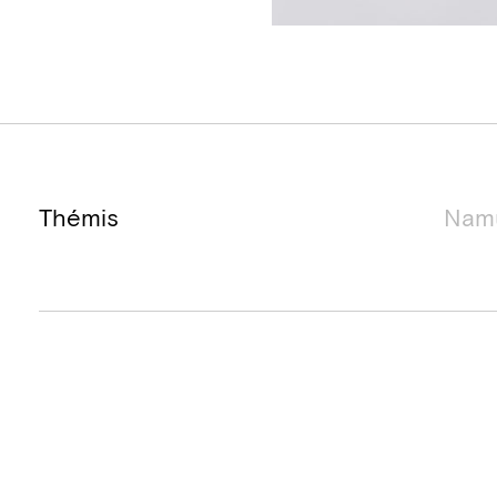
Projectnaam
Locatie project
Duur van het
Thémis
Nam