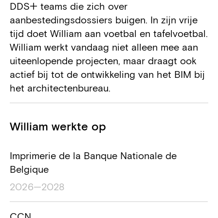
DDS+ teams die zich over
aanbestedingsdossiers buigen. In zijn vrije
tijd doet William aan voetbal en tafelvoetbal.
William werkt vandaag niet alleen mee aan
uiteenlopende projecten, maar draagt ook
actief bij tot de ontwikkeling van het BIM bij
het architectenbureau.
Projecten
William werkte op
Projectnaam
Locatie project
Duur van het pro
Imprimerie de la Banque Nationale de
Belgique
2026—2028
CCN