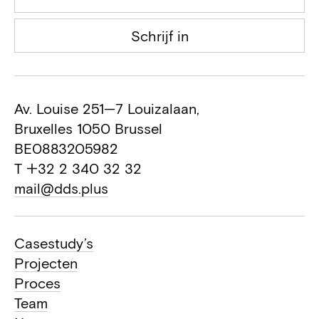
Seco
Schrijf in
Controlebureau
CBD
Algemene aannemer
Av. Louise 251—7 Louizalaan,
Bruxelles 1050 Brussel
BE0883205982
T +32 2 340 32 32
mail@dds.plus
Casestudy’s
Projecten
Proces
Team