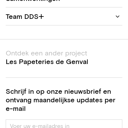
DDS+
Team DDS+
Architect
Maxime Bernard
Wilhelm & Co
Bouwheer
Jean-Pierre Vassalli
Ontdek een ander project
CUBICS
Renaud De Backer
Les Papeteries de Genval
Project manager
Dahlia Noteboom
VK Architects & Engineers (Sweco)
Ingenieur stabiliteit, Ingenieur
Schrijf in op onze nieuwsbrief en
technieken, Adviseur EPB
ontvang maandelijkse updates per
Bureau PS2
e-mail
Veiligheids- en
gezondheidscoördinator