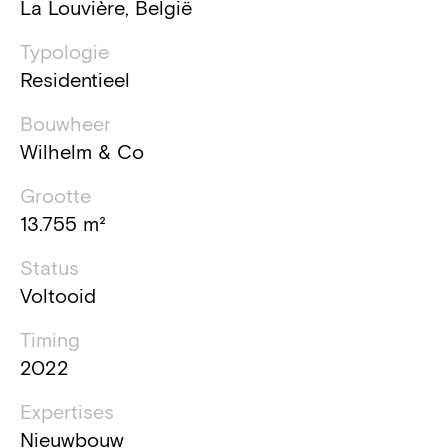
La Louvière, België
Typologie
Residentieel
Bouwheer
Wilhelm & Co
Grootte
13.755 m²
Status
Voltooid
Timing
2022
Expertises
Nieuwbouw