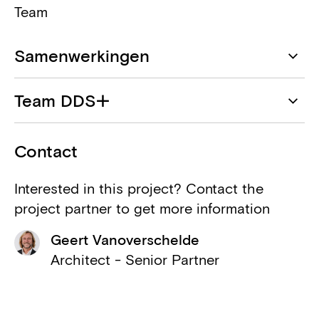
Team
Samenwerkingen
DDS+
Team DDS+
Architect
Geert Vanoverschelde
Cores Development
Contact
Bouwheer
Mariella Selleslagh
Interested in this project? Contact the
Avantgarden
project partner to get more information
Daniel Cervera De La Rosa
Landschap
Geert Vanoverschelde
Antoine Dohet
CSD Ingénieurs
Architect - Senior Partner
Duurzaamheid
Karel Lindemans
Stedec