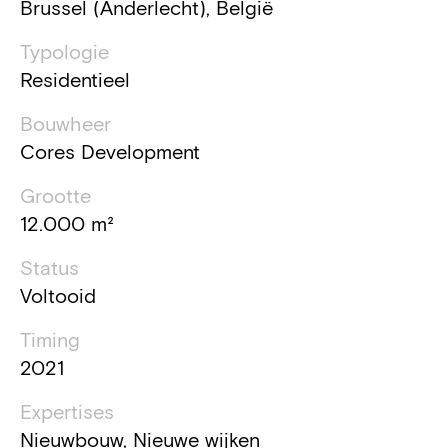
Brussel (Anderlecht), België
Typologie
Residentieel
Bouwheer
Cores Development
Grootte
12.000 m²
Status
Voltooid
Timing
2021
Expertises
Nieuwbouw, Nieuwe wijken