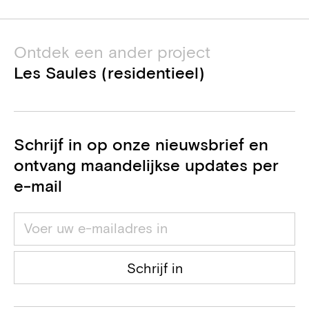
Nathalie Tavares Bastos
Ingenieur stabiliteit
Dexco NV
Ontdek een ander project
Ingenieur stabiliteit
Les Saules (residentieel)
CES
Ingenieur technieken, Adviseur EPB
Schrijf in op onze nieuwsbrief en
Bureau De Fonseca
Adviseur akoestiek
ontvang maandelijkse updates per
e-mail
Macobo
Veiligheids- en
gezondheidscoördinator
Peremans NV (VDS Group)
Schrijf in
Algemene aannemer