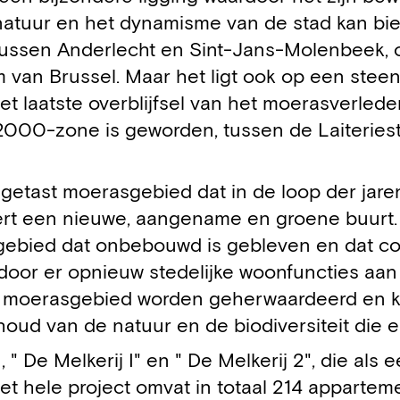
natuur en het dynamisme van de stad kan bie
 tussen Anderlecht en Sint-Jans-Molenbeek,
 van Brussel. Maar het ligt ook op een stee
 laatste overblijfsel van het moerasverled
 2000-zone is geworden, tussen de Laiteries
getast moerasgebied dat in de loop der jaren
ëert een nieuwe, aangename en groene buurt.
 gebied dat onbebouwd is gebleven en dat co
 door er opnieuw stedelijke woonfuncties aan
de moerasgebied worden geherwaardeerd en 
oud van de natuur en de biodiversiteit die 
 " De Melkerij I" en " De Melkerij 2", die als 
 hele project omvat in totaal 214 appartem