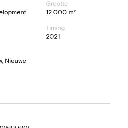
Grootte
elopment
12.000 m²
Timing
2021
, Nieuwe
woners een