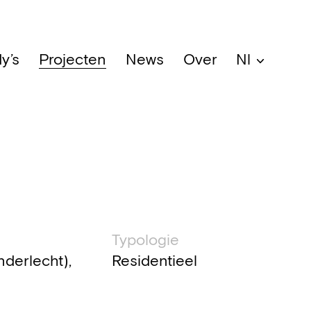
y’s
Projecten
News
Over
Nl
che informatie
Typologie
nderlecht),
Residentieel