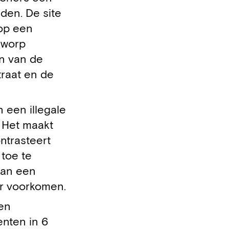
den. De site
 op een
nworp
en van de
traat en de
 een illegale
 Het maakt
ntrasteert
 toe te
kan een
er voorkomen.
een
enten in 6