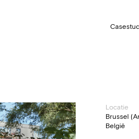
Casestud
Technis
Locatie
Brussel (A
België