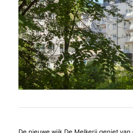
Projectdetails
De nieuwe wijk De Melkerij geniet van