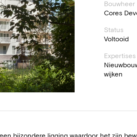
Bouwheer
Cores Dev
Status
Voltooid
Expertises
Nieuwbouw
wijken
 een bijzondere ligging waardoor het zijn be