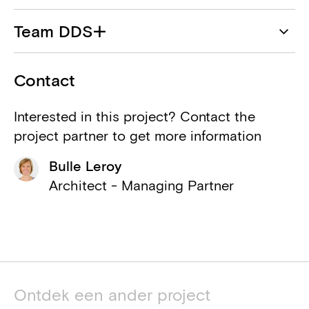
Congres Invest BV (ION)
Team DDS+
Bouwheer
Bulle Leroy
Macobo-Stabo
Contact
Ingenieur stabiliteit & technieken
Geert Vanoverschelde
Interested in this project? Contact the
Macobo-Stabo
project partner to get more information
Mariella Selleslagh
BEP & Acoustics consultant
Bulle Leroy
Renaud De Backer
Vekmo Safety
Architect - Managing Partner
Adviseur EPB & akoestiek
Marlene Duarte Nunes
ACI
Mirela Gancheva
Algemene aannemer
Ontdek een ander project