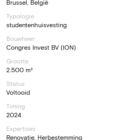
Brussel, België
Typologie
studentenhuisvesting
Bouwheer
Congres Invest BV (ION)
Grootte
2.500 m²
Status
Voltooid
Timing
2024
Expertises
Renovatie, Herbestemming