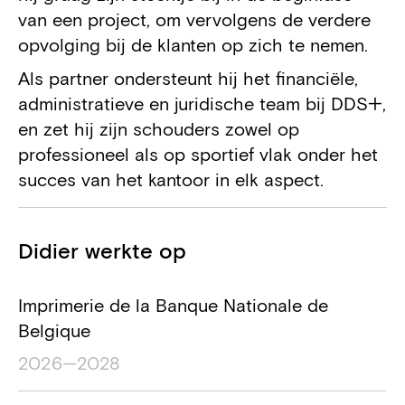
van een project, om vervolgens de verdere
opvolging bij de klanten op zich te nemen.
Als partner ondersteunt hij het financiële,
administratieve en juridische team bij DDS+,
en zet hij zijn schouders zowel op
professioneel als op sportief vlak onder het
succes van het kantoor in elk aspect.
Projecten
Didier werkte op
Projectnaam
Locatie project
Duur van het pro
Imprimerie de la Banque Nationale de
Belgique
2026—2028