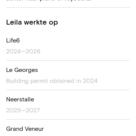
Projecten
Leila werkte op
Projectnaam
Locatie project
Duur van het pro
Life6
2024—2026
Le Georges
Building permit obtained in 2024
Neerstalle
2025—2027
Grand Veneur