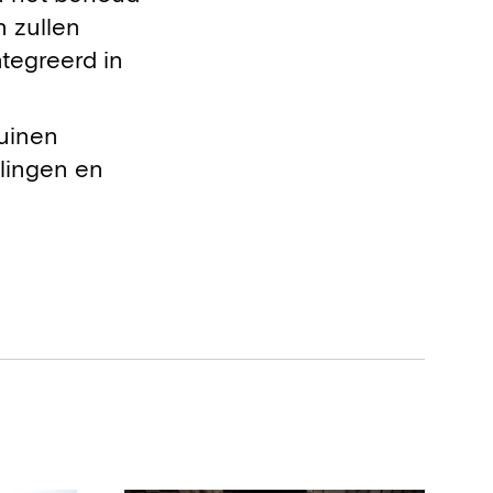
n zullen
tegreerd in
uinen
elingen en