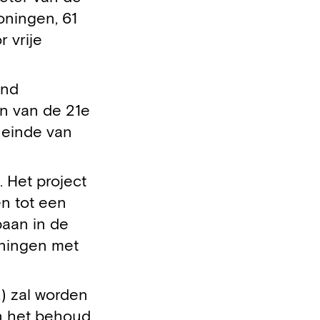
oningen, 61
 vrije
ond
n van de 21e
 einde van
 Het project
en tot een
baan in de
oningen met
.) zal worden
en het behoud