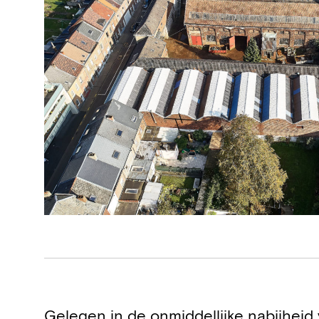
Projectdetails
Gelegen in de onmiddellijke nabijhei