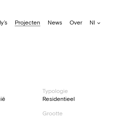
y’s
Projecten
News
Over
Nl
che informatie
Typologie
gië
Residentieel
Grootte