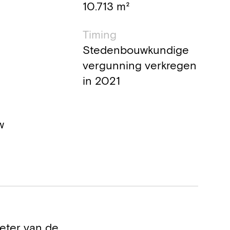
10.713 m²
Timing
Stedenbouwkundige
vergunning verkregen
in 2021
w
eter van de