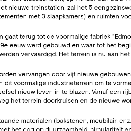
t nieuwe treinstation, zal het 5 eengezinsw
tementen met 3 slaapkamers) en ruimten voor
in gaat terug tot de voormalige fabriek "Edm
 19e eeuw werd gebouwd en waar tot het begi
rden vervaardigd. Het terrein is nu aan het
worden vervangen door vijf nieuwe gebouwen.
 dit voormalige industrieterrein om te vorm
fsel nieuw leven in te blazen. Vanaf een rij
weg het terrein doorkruisen en de nieuwe w
taande materialen (bakstenen, meubilair, enz
met het oog op duurzaamheid, circulariteit 