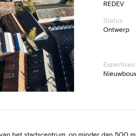
REDEV
Status
Ontwerp
Expertises
Nieuwbou
d van het stadscentrum, op minder dan 500 m