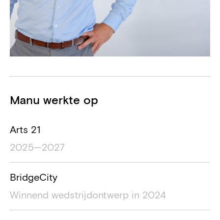
Projecten
Manu werkte op
Projectnaam
Locatie project
Duur van het pro
Arts 21
2025—2027
BridgeCity
Winnend wedstrijdontwerp in 2024