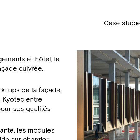
Case studi
ements et hôtel, le
açade cuivrée,
k-ups de la façade,
c Kyotec entre
 pour ses qualités
mante, les modules
de sur chantier.