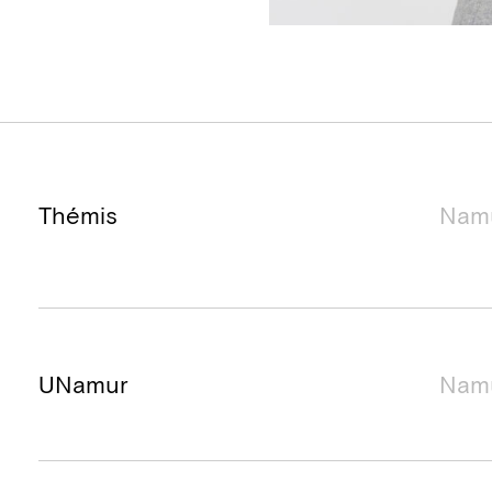
Nom du projet
Localisation du projet
Dur
Thémis
Nam
UNamur
Nam