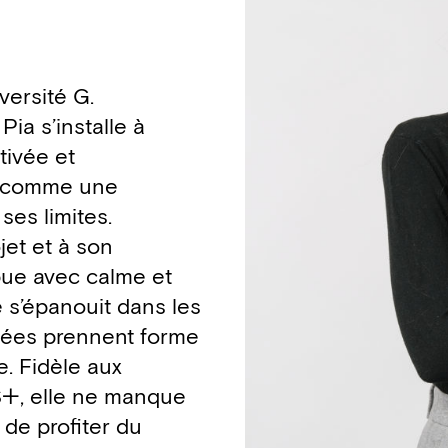
versité G.
ia s’installe à
tivée et
fi comme une
ses limites.
jet et à son
bue avec calme et
e s’épanouit dans les
idées prennent forme
e. Fidèle aux
S+, elle ne manque
de profiter du