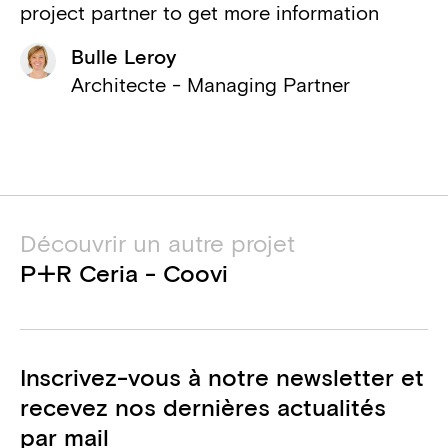
project partner to get more information
Jean-Pierre Vassalli
Architecte associé
Bulle Leroy
TPF
Architecte - Managing Partner
Ingénieur structure, Ingénieur
techniques spéciales
Matriciel
Consultant PEB
Découvrir un autre projet
D2S International
P+R Ceria - Coovi
Consultant acoustique
ACSC
Coordinateur sécurité santé
Inscrivez-vous à notre newsletter et
Entreprise Générale Dherte
recevez nos dernières actualités
Entreprise générale
par mail