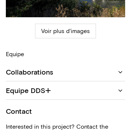
Voir plus d'images
Equipe
Collaborations
DDS+
Equipe DDS+
Architecte
Bulle Leroy
Atenor
Contact
Maître d'ouvrage
Dahlia Noteboom
Interested in this project? Contact the
H&V Architecture