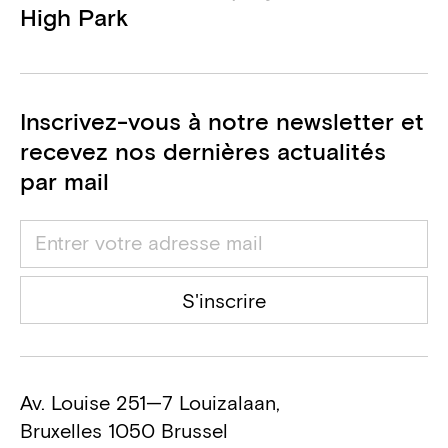
High Park
Aurea Acoustics (VK Architects &
Engineers)
Consultant acoustique
Inscrivez-vous à notre newsletter et
Socotec
recevez nos dernières actualités
Bureau de contrôle
par mail
BuildTIS
Bureau de contrôle
Herpain Entreprise
S'inscrire
Entreprise générale
Av. Louise 251—7 Louizalaan,
Bruxelles 1050 Brussel