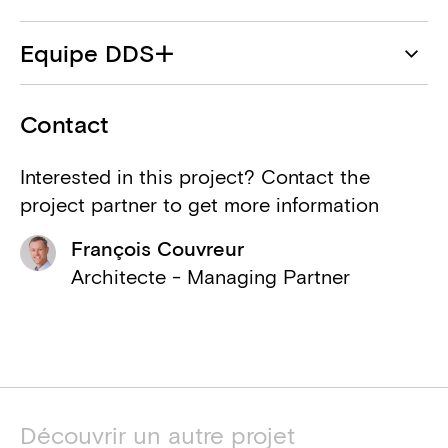
DDS+
Equipe DDS+
Architecte
François Couvreur
Nexity
Contact
Maître d'ouvrage
Olivier Barthélemy
Interested in this project? Contact the
Domitys
project partner to get more information
Maxime Bernard
Exploitant
François Couvreur
Ana Lopez
ABR
Architecte - Managing Partner
Architecte associé
Mirela Gancheva
Ellyps (BEL)
Karel Lindemans
Ingénieur structure, Ingénieur
techniques spéciales, Consultant
Jean-Pierre Vassalli
PEB
Découvrir un autre projet