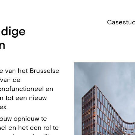
Casestud
dige
n
je van het Brusselse
 van de
onofunctioneel en
 tot een nieuw,
ex.
bouw opnieuw te
el en het een rol te