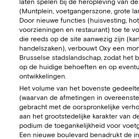
laten spelen bij de heropleving van d
(Muntplein, voetgangerszone, grote la
Door nieuwe functies (huisvesting, hote
voorzieningen en restaurant) toe te 
die reeds op de site aanwezig zijn (ka
handelszaken), verbouwt Oxy een mono
Brusselse stadslandschap, zodat het b
op de huidige behoeften en op event
ontwikkelingen.
Het volume van het bovenste gedeelt
(waarvan de afmetingen in overeens
gebracht met de oorspronkelijke verhou
aan het grootstedelijke karakter van de 
podium de toegankelijkheid voor voet
Een nieuwe boulevard benadrukt de int