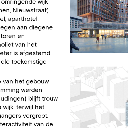
e omringende wijk
nen, Nieuwstraat).
l, aparthotel,
voegen aan diegene
ntoren en
liet van het
eter is afgestemd
uele toekomstige
e van het gebouw
temming werden
dingen) blijft trouw
wijk, terwijl het
gangers vergroot.
eractiviteit van de