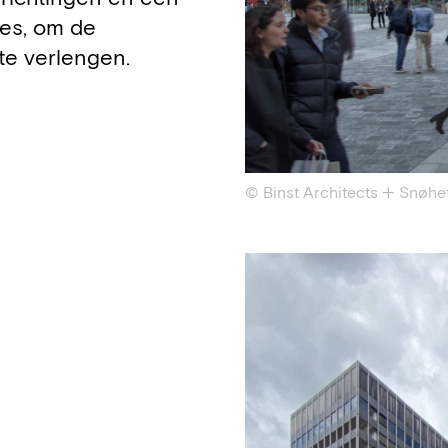
ies, om de
te verlengen.
© Binst Architects + Snøhe