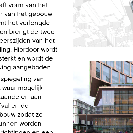
eft vorm aan het
er van het gebouw
mt het verlengde
en brengt de twee
weerszijden van het
ding. Hierdoor wordt
sterkt en wordt de
eving aangeboden.
rspiegeling van
t waar mogelijk
taande en aan
fval en de
ebouw zodat ze
 kunnen worden
inrichtingen en een