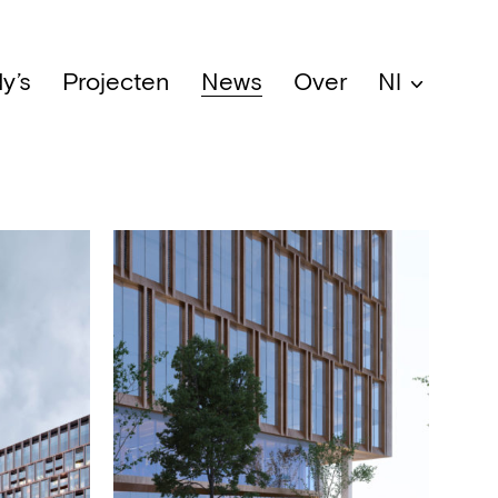
y’s
Projecten
News
Over
Nl