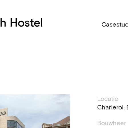
h Hostel
Casestud
Technis
Locatie
Charleroi, 
Bouwheer