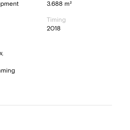
opment
3.688 m²
Timing
2018
,
mming