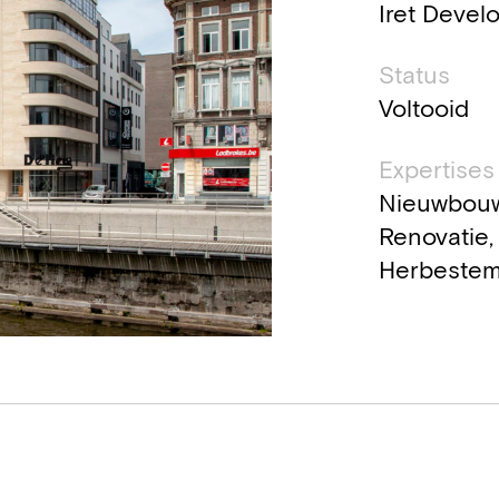
Iret Devel
Status
Voltooid
Expertises
Nieuwbouw
Renovatie,
Herbeste