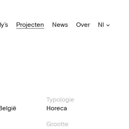
y’s
Projecten
News
Over
Nl
che informatie
Typologie
België
Horeca
Grootte