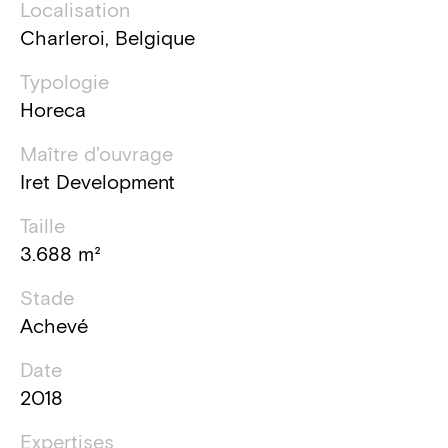
Localisation
Charleroi, Belgique
Typologie
Horeca
Maître d'ouvrage
Iret Development
Taille
3.688 m²
Stade
Achevé
Date
2018
Expertises