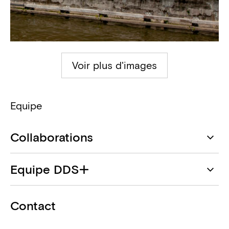
Voir plus d'images
Equipe
Collaborations
DDS+
Equipe DDS+
Architecte
Bulle Leroy
Iret Development
Contact
Maître d'ouvrage
Dahlia Noteboom