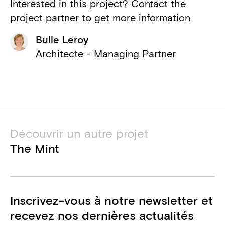
Interested in this project? Contact the
Ville de Charleroi
project partner to get more information
Pouvoir adjudicateur
Bulle Leroy
Elodin - Els Soudan
Architecte - Managing Partner
Architecture d'intérieur
Arcadis
Consultant PEB, Ingénieur structure
et techniques spéciales
Découvrir un autre projet
Eric Bruyère
The Mint
Consultant acoustique
Bureau PS2
Coordinateur sécurité santé
Inscrivez-vous à notre newsletter et
Valens-Duchene (Eiffage)
recevez nos dernières actualités