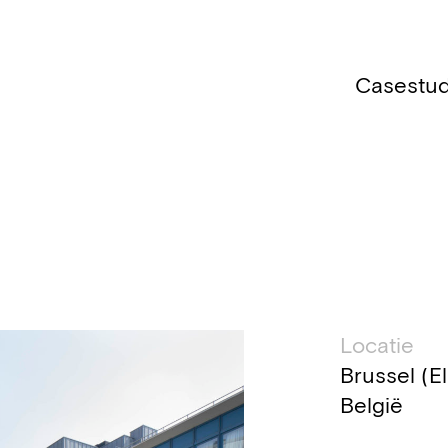
Casestud
Technis
Locatie
Brussel (E
België