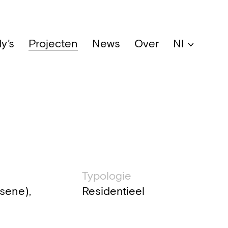
y’s
Projecten
News
Over
Nl
che informatie
Typologie
lsene),
Residentieel