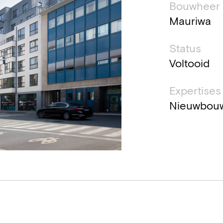
Bouwheer
Mauriwa
Status
Voltooid
Expertises
Nieuwbouw