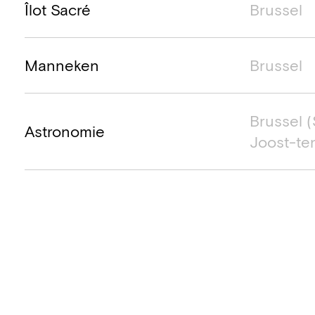
Îlot Sacré
Brussel
Manneken
Brussel
Brussel (
Astronomie
Joost-te