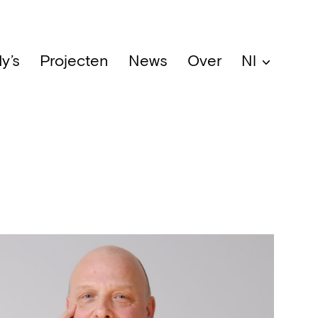
y’s
Projecten
News
Over
Nl