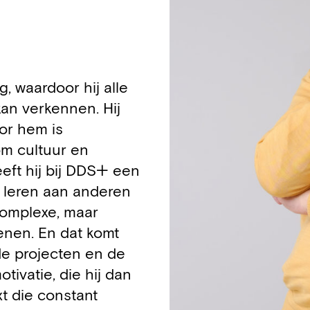
, waardoor hij alle
kan verkennen. Hij
or hem is
om cultuur en
eft hij bij DDS+ een
n leren aan anderen
 complexe, maar
enen. En dat komt
e projecten en de
tivatie, die hij dan
xt die constant