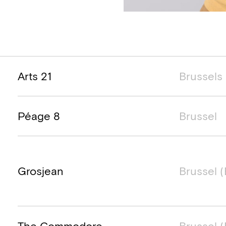
Projectnaam
Locatie project
Duur van het
Arts 21
Brussels
Péage 8
Brussel
Grosjean
Brussel (
The Commodore
Brussel (