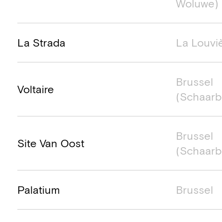
Woluwe)
La Strada
La Louvi
Brussel
Voltaire
(Schaarb
Brussel
Site Van Oost
(Schaarb
Palatium
Brussel