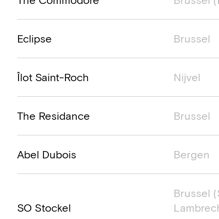
Eclipse
Brussel
Îlot Saint-Roch
Nijvel
The Residance
Brussel
Abel Dubois
Bergen
Brussel (
SO Stockel
Lambrec