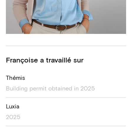
Projets
Françoise a travaillé sur
Nom du projet
Localisation du projet
Durée du
Thémis
Building permit obtained in 2025
Luxia
2025