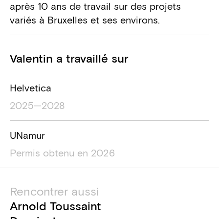
après 10 ans de travail sur des projets
variés à Bruxelles et ses environs.
Projets
Valentin a travaillé sur
Nom du projet
Localisation du projet
Durée du
Helvetica
2025—2028
UNamur
Permis obtenu en 2026
Rencontrer aussi
Arnold Toussaint