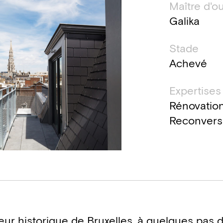
Maître d'o
Galika
Stade
Achevé
Expertises
Rénovation
Reconvers
eur historique de Bruxelles, à quelques pas 