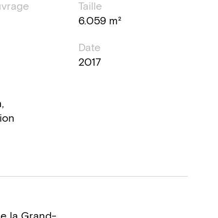
uvrage
Taille
6.059 m²
Date
2017
,
ion
de la Grand-