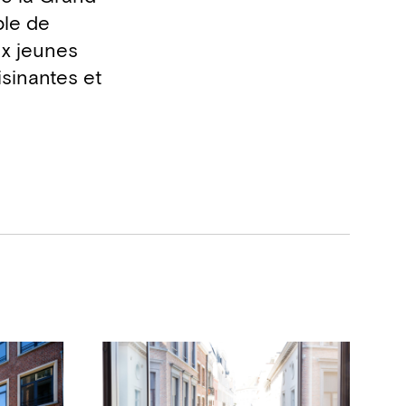
ble de
ux jeunes
isinantes et