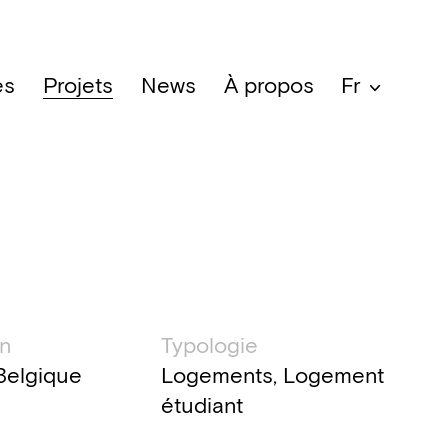
es
Projets
News
À propos
Fr
ation technique
on
Typologie
 Belgique
Logements, Logement
étudiant