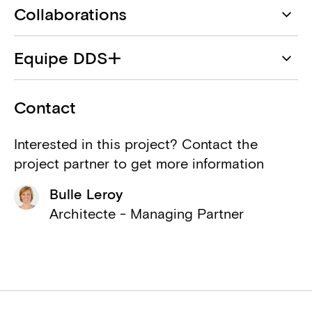
Collaborations
DDS+
Equipe DDS+
Architecte
Bulle Leroy
Capital Construct
Contact
Maître d'ouvrage
Nathalie Tavares Bastos
Interested in this project? Contact the
Atlas Engineering
project partner to get more information
Renaud De Backer
Ingénieur structure
Bulle Leroy
Ornella Mellone
Concept Control
Architecte - Managing Partner
Ingénieur techniques spéciales
Alexandre Van Oost
ASM Acoustics
Antoine Dohet
Consultant acoustique