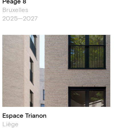
Péage 8
Bruxelles
2025—2027
Espace Trianon
Liège