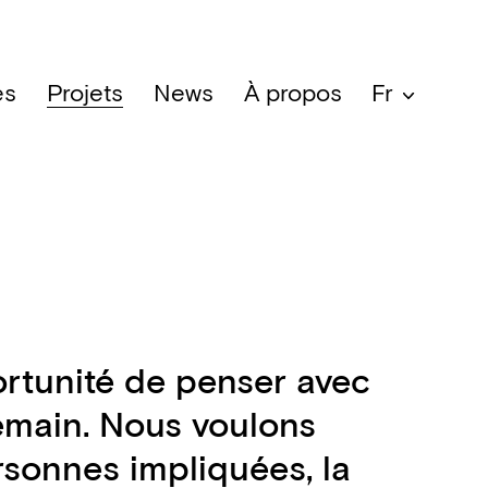
es
Projets
News
À propos
Fr
rtunité de penser avec
demain. Nous voulons
rsonnes impliquées, la