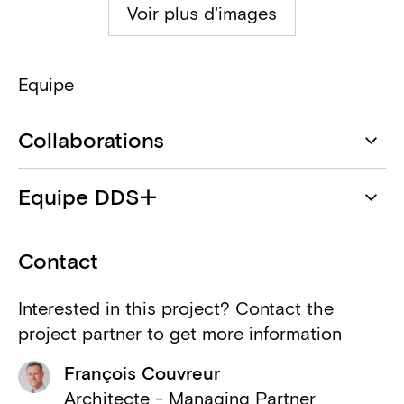
Voir plus d'images
Equipe
Collaborations
DDS+
Equipe DDS+
Architecte
François Couvreur
Durabrik
Contact
Maître d'ouvrage
Ana Lopez
Interested in this project? Contact the
ABEL
project partner to get more information
Catherine Paulissen
Ingénieur structure
François Couvreur
Leila Alev
MDBE
Architecte - Managing Partner