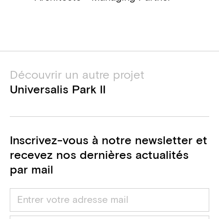
Ingénieur techniques spéciales
David Morales
A2E
Consultant PEB
Bureau PS2
Découvrir un autre projet
Coordinateur sécurité santé
Universalis Park II
Inscrivez-vous à notre newsletter et
recevez nos dernières actualités
par mail