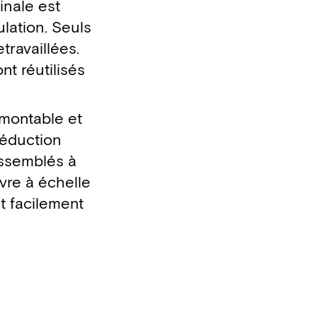
inale est
ulation. Seuls
travaillées.
t réutilisés
émontable et
réduction
assemblés à
vre à échelle
t facilement