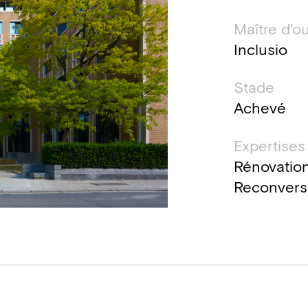
Maître d'o
Inclusio
Stade
Achevé
Expertises
Rénovation
Reconvers