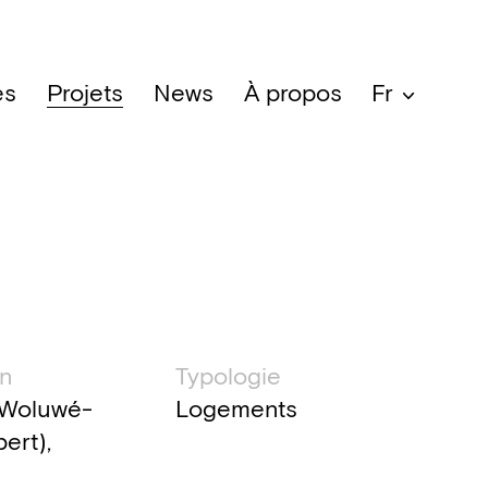
es
Projets
News
À propos
Fr
ation technique
on
Typologie
(Woluwé-
Logements
ert),