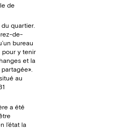
le de
du quartier.
 rez-de-
u’un bureau
 pour y tenir
changes et la
e partagée».
situé au
31
ère a été
être
 l’état la