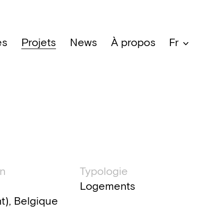
es
Projets
News
À propos
Fr
ation technique
on
Typologie
Logements
t), Belgique