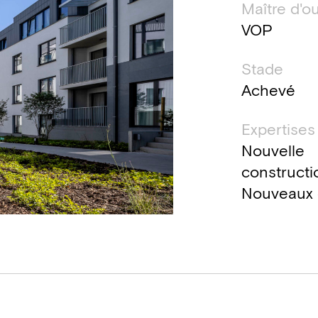
Maître d'o
VOP
Stade
Achevé
Expertises
Nouvelle
constructi
Nouveaux 