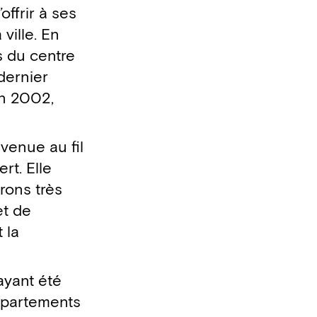
offrir à ses
ville. En
s du centre
dernier
en 2002,
venue au fil
rt. Elle
rons très
et de
 la
 ayant été
ppartements