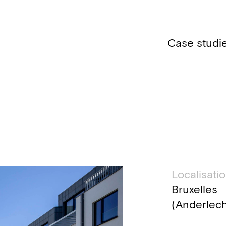
Case studi
Inform
Localisati
Bruxelles
(Anderlech