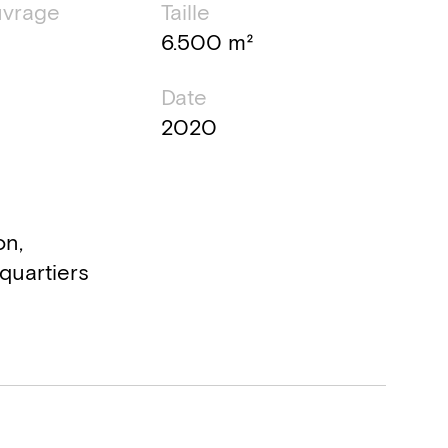
uvrage
Taille
6.500 m²
Date
2020
on,
quartiers