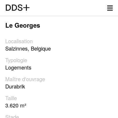
Le Georges
Information technique
Détails du projet
Localisation
Salzinnes, Belgique
Typologie
Logements
Maître d'ouvrage
Durabrik
Taille
3.620 m²
Stade