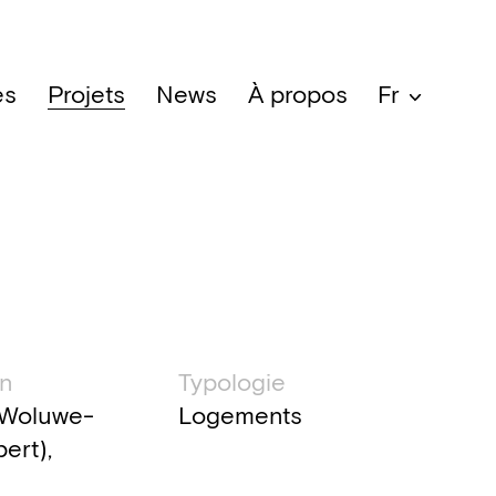
es
Projets
News
À propos
Fr
ation technique
on
Typologie
(Woluwe-
Logements
ert),