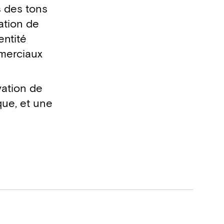
s des tons
ation de
entité
mmerciaux
vation de
que, et une