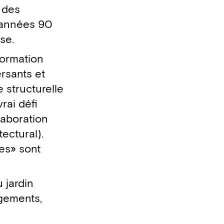
 des
s années 90
se.
formation
rsants et
 structurelle
rai défi
laboration
ectural).
es» sont
 jardin
ogements,