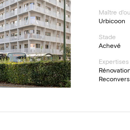
Maître d'o
Urbicoon
Stade
Achevé
Expertises
Rénovation
Reconvers