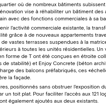
uartier où de nombreux bâtiments subissent
 rénovation vise à réhabiliter un bâtiment de
ain avec des fonctions commerciales à sa ba
nir l'activité commerciale existante, la trans
alité grâce à de nouveaux appartements trave
 de vastes terrasses suspendues à la matrice
ieurs à toutes les unités résidentielles. Un v
en forme de T ont été conçues en étroite col
e stabilité) et Enjoy Concrete (béton archit
 charge des balcons préfabriqués, ces «échell
ère la façade.
es, positionnés sans obstruer l'exposition du
r un toit plat. Pour faciliter l'accès aux 121 l
ont également ajoutés aux deux existants.