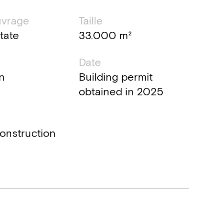
uvrage
Taille
tate
33.000 m²
Date
n
Building permit
obtained in 2025
onstruction