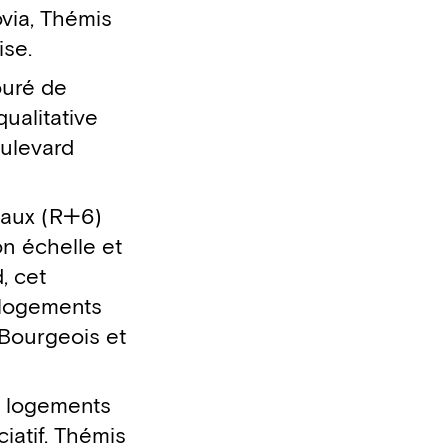
via, Thémis
ise.
ouré de
ualitative
oulevard
eaux (R+6)
on échelle et
d, cet
s logements
 Bourgeois et
x, logements
iatif. Thémis