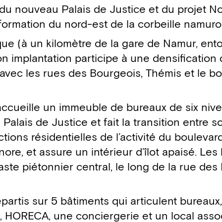
du nouveau Palais de Justice et du projet No
formation du nord-est de la corbeille namuro
ique (à un kilomètre de la gare de Namur, ent
n implantation participe à une densification q
 avec les rues des Bourgeois, Thémis et le b
 accueille un immeuble de bureaux de six niv
alais de Justice et fait la transition entre s
onctions résidentielles de l’activité du boulevar
re, et assure un intérieur d’îlot apaisé. Le
ste piétonnier central, le long de la rue des
épartis sur 5 bâtiments qui articulent bureau
 HORECA, une conciergerie et un local assoc