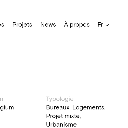
es
Projets
News
À propos
Fr
ation technique
on
Typologie
lgium
Bureaux, Logements,
Projet mixte,
Urbanisme