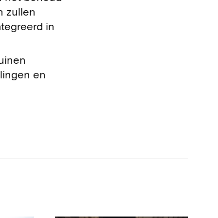
n zullen
tegreerd in
uinen
elingen en