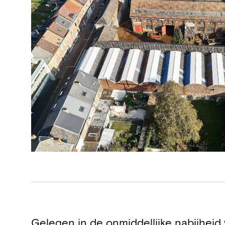
Projectdetails
Gelegen in de onmiddellijke nabijhei