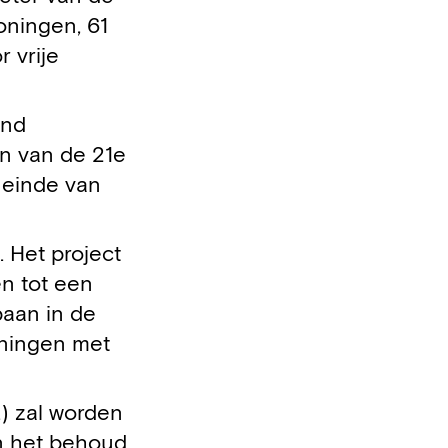
oningen, 61
 vrije
ond
n van de 21e
 einde van
 Het project
en tot een
baan in de
oningen met
.) zal worden
en het behoud