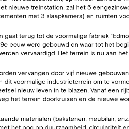
t nieuwe treinstation, zal het 5 eengezinsw
tementen met 3 slaapkamers) en ruimten voor
in gaat terug tot de voormalige fabriek "Edm
 19e eeuw werd gebouwd en waar tot het begi
rden vervaardigd. Het terrein is nu aan het
worden vervangen door vijf nieuwe gebouwen.
 dit voormalige industrieterrein om te vorm
fsel nieuw leven in te blazen. Vanaf een rij
weg het terrein doorkruisen en de nieuwe w
taande materialen (bakstenen, meubilair, enz
met het oog op duurzaamheid, circulariteit 