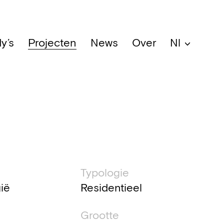
y’s
Projecten
News
Over
Nl
che informatie
Typologie
gië
Residentieel
Grootte