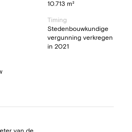
10.713 m²
Timing
Stedenbouwkundige
vergunning verkregen
in 2021
w
eter van de