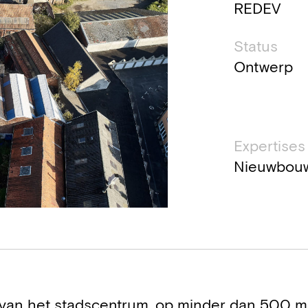
REDEV
Status
Ontwerp
Expertises
Nieuwbou
d van het stadscentrum, op minder dan 500 m